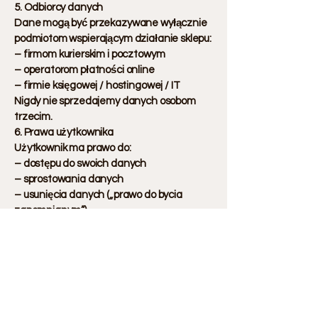
5. Odbiorcy danych
Dane mogą być przekazywane wyłącznie
podmiotom wspierającym działanie sklepu:
– firmom kurierskim i pocztowym
– operatorom płatności online
– firmie księgowej / hostingowej / IT
Nigdy nie sprzedajemy danych osobom
trzecim.
6. Prawa użytkownika
Użytkownik ma prawo do:
– dostępu do swoich danych
– sprostowania danych
– usunięcia danych („prawo do bycia
zapomnianym”)
– ograniczenia przetwarzania
– przeniesienia danych
– cofnięcia zgody w dowolnym momencie
7. Pliki cookies
Sklep wykorzystuje pliki cookies w celu
zapewnienia poprawnego działania