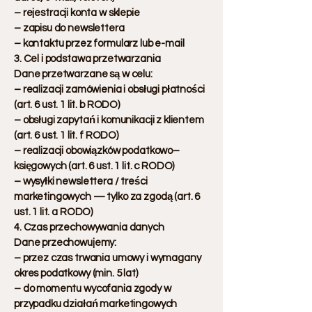
– rejestracji konta w sklepie
– zapisu do newslettera
– kontaktu przez formularz lub e-mail
3. Cel i podstawa przetwarzania
Dane przetwarzane są w celu:
– realizacji zamówienia i obsługi płatności
(art. 6 ust. 1 lit. b RODO)
– obsługi zapytań i komunikacji z klientem
(art. 6 ust. 1 lit. f RODO)
– realizacji obowiązków podatkowo–
księgowych (art. 6 ust. 1 lit. c RODO)
– wysyłki newslettera / treści
marketingowych — tylko za zgodą (art. 6
ust. 1 lit. a RODO)
4. Czas przechowywania danych
Dane przechowujemy:
– przez czas trwania umowy i wymagany
okres podatkowy (min. 5 lat)
– do momentu wycofania zgody w
przypadku działań marketingowych